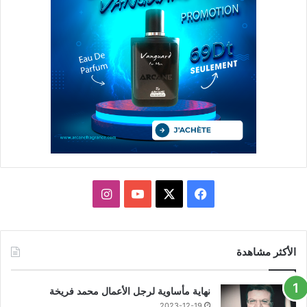
X
فيسبوك
يوتيوب
انستقرام
الأكثر مشاهدة
نهاية مأساوية لرجل الأعمال محمد فريخة
2023-12-19