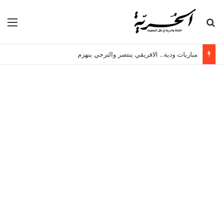
بحث عن
الق
مباريات ودية.. الافريقي ينتصر والترجي ينهزم