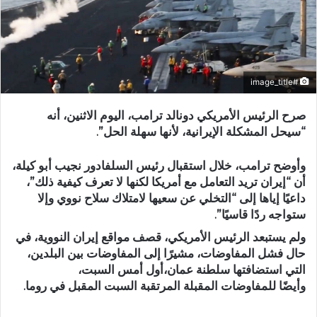
#image_title
صرح الرئيس الأمريكي دونالد ترامب، اليوم الاثنين، أنه
“سيحل المشكلة الإيرانية، لأنها سهلة الحل”.
وأوضح ترامب، خلال استقبال رئيس السلفادور نجيب أبو كيلة،
أن “إيران تريد التعامل مع أمريكا لكنها لا تعرف كيفية ذلك”،
داعيًا إياها إلى “التخلي عن سعيها لامتلاك سلاح نووي وإلا
ستواجه ردًا قاسيًا”.
ولم يستبعد الرئيس الأمريكي، قصف مواقع إيران النووية، في
حال فشل المفاوضات، مشيرًا إلى المفاوضات بين البلدين،
التي استضافتها سلطنة عمان،أول أمس السبت،
وأيضًا للمفاوضات المقبلة المرتقبة السبت المقبل في روما.