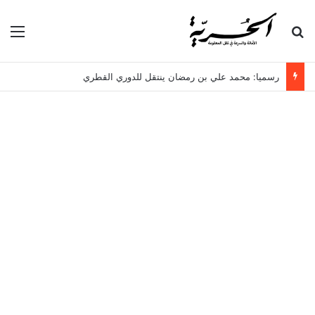
بحث عن
الق
رسميا: محمد علي بن رمضان ينتقل للدوري القطري