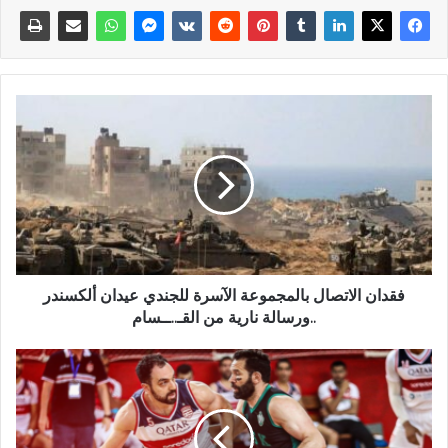
فقدان الاتصال بالمجموعة الآسرة للجندي عيدان ألكسندر
..ورسالة نارية من القـ..ــسام