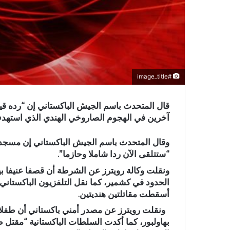
#image_title
آخرين في الهجوم الصاروخي الهندي الذي استهدف 
وقال المتحدث باسم الجيش الباكستاني إن مسجدين
“ستتلقى الآن ردا شاملا وحازما”.
الحدود في كشمير، كما نقل التلفزيون الباكستاني 
أسقطت مقاتلتين هنديتين.
ونقلت رويترز عن مصدر أمني باكستاني أن طفل
بهاولبور، كما أكدت السلطات الباكستانية “مقت