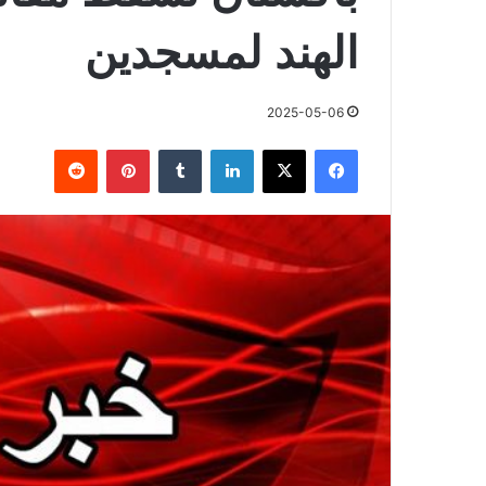
الهند لمسجدين
2025-05-06
فيسبوك
X
لينكدإن
بينتيريست