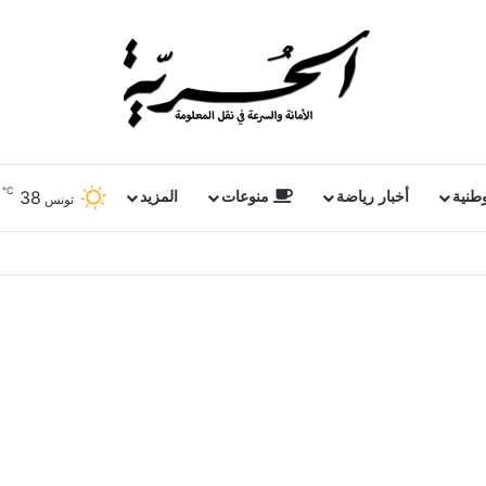
℃
38
وطنية
أخبار رياضة
منوعات
المزيد
تونس