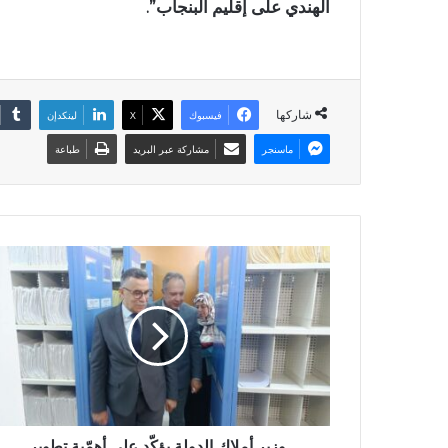
الهندي على إقليم البنجاب”.
شاركها
فيسبوك
X
لينكدإن
ماسنجر
مشاركة عبر البريد
طباعة
وزير أملاك الدولة يؤكّد على أهمّية تطوير