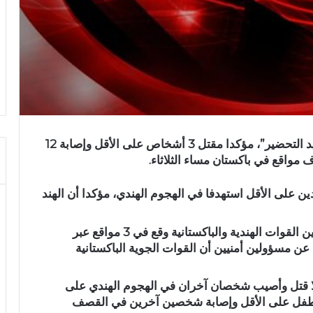
قال المتحدث باسم الجيش الباكستاني إن “رده قيد التحضير”، مؤكدا مقتل 3 أشخاص على الأقل وإصابة 12
مواقع في باكستان مساء الثلاثاء.
 على الأقل استهدفا في الهجوم الهندي، مؤكدا أن الهند
ونقلت وكالة رويترز عن الشرطة أن قصفا عنيفا بين القوات الهندية والباكستانية وقع في 3 مواقع عبر
عن مسؤولين أمنيين أن القوات الجوية الباكستانية
ا قتل وأصيب شخصان آخران في الهجوم الهندي على
ل طفل على الأقل وإصابة شخصين آخرين في القصف