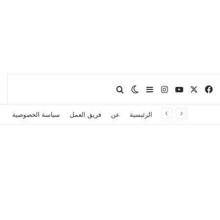
X
فيسبوك
يوتيوب
انستقرام
بحث عن
إضافة عمود جانبي
الوضع المظلم
الرئيسية
عن
فريق العمل
سياسة الخصوصية