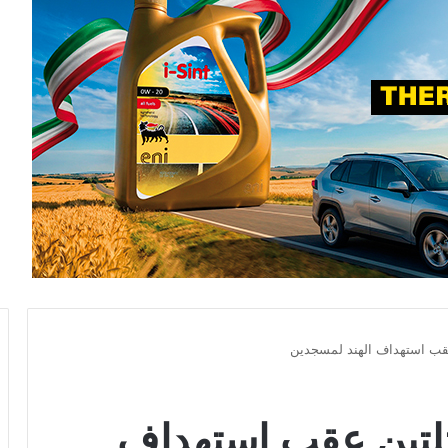
قب استهداف الهند لمسجدين
لتين عقب استهداف