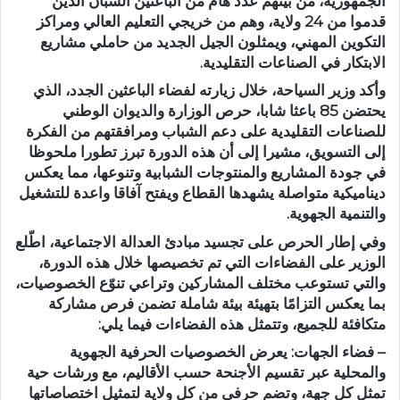
الجمهورية، من بينهم عدد هام من الباعثين الشبان الذين
قدموا من 24 ولاية، وهم من خريجي التعليم العالي ومراكز
التكوين المهني، ويمثلون الجيل الجديد من حاملي مشاريع
الابتكار في الصناعات التقليدية.
وأكد وزير السياحة، خلال زيارته لفضاء الباعثين الجدد، الذي
يحتضن 85 باعثا شابا، حرص الوزارة والديوان الوطني
للصناعات التقليدية على دعم الشباب ومرافقتهم من الفكرة
إلى التسويق، مشيرا إلى أن هذه الدورة تبرز تطورا ملحوظا
في جودة المشاريع والمنتوجات الشبابية وتنوعها، مما يعكس
ديناميكية متواصلة يشهدها القطاع ويفتح آفاقا واعدة للتشغيل
والتنمية الجهوية.
وفي إطار الحرص على تجسيد مبادئ العدالة الاجتماعية، اطّلع
الوزير على الفضاءات التي تم تخصيصها خلال هذه الدورة،
والتي تستوعب مختلف المشاركين وتراعي تنوّع الخصوصيات،
بما يعكس التزامًا بتهيئة بيئة شاملة تضمن فرص مشاركة
متكافئة للجميع، وتتمثل هذه الفضاءات فيما يلي:
– فضاء الجهات: يعرض الخصوصيات الحرفية الجهوية
والمحلية عبر تقسيم الأجنحة حسب الأقاليم، مع ورشات حية
تمثل كل جهة، وتضم حرفي من كل ولاية لتمثيل اختصاصاتها