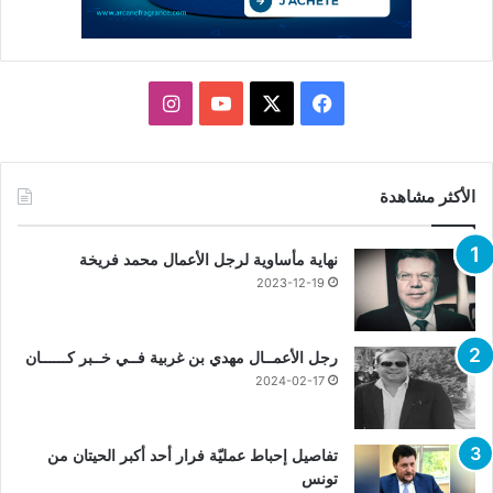
X
فيسبوك
يوتيوب
انستقرام
الأكثر مشاهدة
نهاية مأساوية لرجل الأعمال محمد فريخة
2023-12-19
رجل الأعمــال مهدي بن غربية فــي خــبر كــــــان
2024-02-17
تفاصيل إحباط عمليّة فرار أحد أكبر الحيتان من
تونس