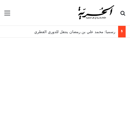
بحث عن
الق
رسميا: محمد علي بن رمضان ينتقل للدوري القطري