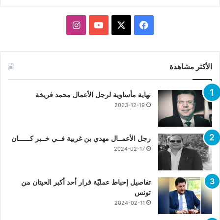
X
فيسبوك
يوتيوب
انستقرام
الأكثر مشاهدة
نهاية مأساوية لرجل الأعمال محمد فريخة
2023-12-19
رجل الأعمــال مهدي بن غربية فــي خــبر كــــــان
2024-02-17
تفاصيل إحباط عمليّة فرار أحد أكبر الحيتان من
تونس
2024-02-11