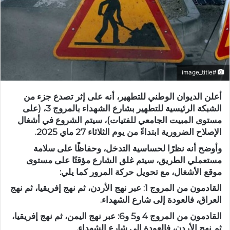
#image_title
أعلن الديوان الوطني للتطهير، أنه على إثر تصدع جزء من
الشبكة الرئيسية للتطهير بشارع الشهداء بالمروج 3، (على
مستوى المبيت الجامعي للفتيات)، سيتم الشروع في أشغال
الإصلاح الضرورية ابتداءً من يوم الثلاثاء 27 ماي 2025.
وأوضح أنه نظرًا لحساسية التدخل، وحفاظًا على سلامة
مستعملي الطريق، سيتم غلق الشارع مؤقتًا على مستوى
موقع الأشغال، مع تحويل حركة المرور كما يلي:
القادمون من المروج 1: عبر نهج الأردن، ثم نهج إفريقيا، ثم نهج
العراق، فالعودة إلى شارع الشهداء.
القادمون من المروج 4 و5 و6: عبر نهج اليمن، ثم نهج إفريقيا،
ثم نهج الأردن، فالعودة إلى شارع الشهداء.