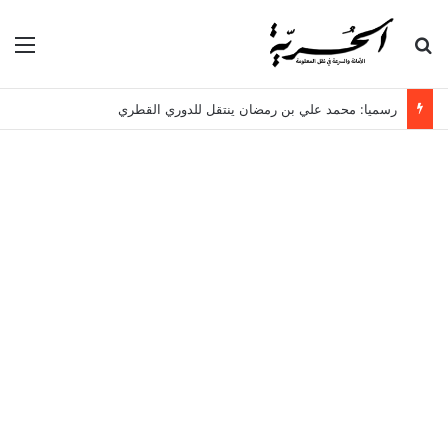
بحث عن
الق
رسميا: محمد علي بن رمضان ينتقل للدوري القطري