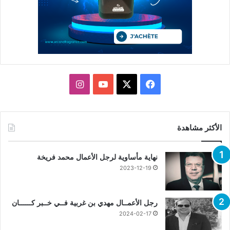
X
فيسبوك
يوتيوب
انستقرام
الأكثر مشاهدة
نهاية مأساوية لرجل الأعمال محمد فريخة
2023-12-19
رجل الأعمــال مهدي بن غربية فــي خــبر كــــــان
2024-02-17