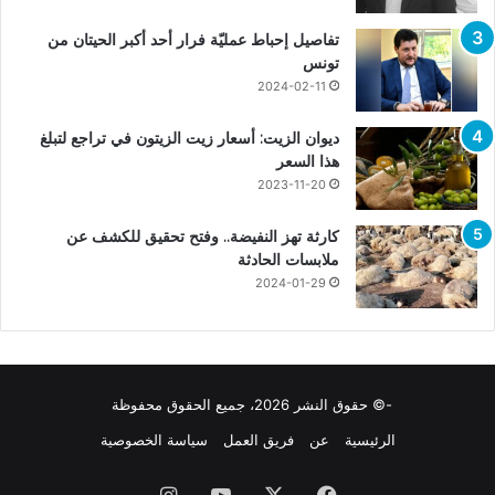
تفاصيل إحباط عمليّة فرار أحد أكبر الحيتان من
تونس
2024-02-11
ديوان الزيت: أسعار زيت الزيتون في تراجع لتبلغ
هذا السعر
2023-11-20
كارثة تهز النفيضة.. وفتح تحقيق للكشف عن
ملابسات الحادثة
2024-01-29
-© حقوق النشر 2026، جميع الحقوق محفوظة
الرئيسية
عن
فريق العمل
سياسة الخصوصية
فيسبوك
X
يوتيوب
انستقرام