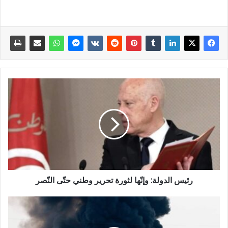
رئيس الدولة: وإنّها لثورة تحرير وطني حتّى النّصر