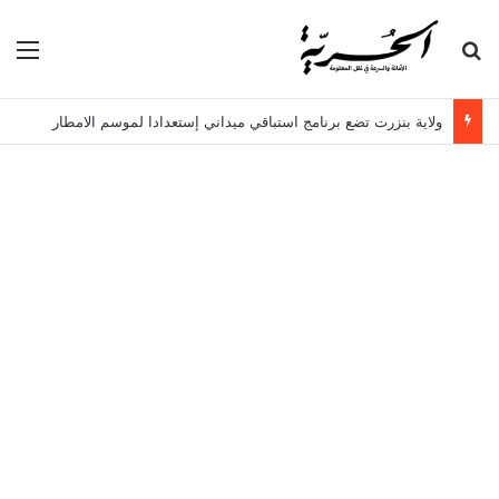
بحث عن
الق
ولاية بنزرت تضع برنامج استباقي ميداني إستعدادا لموسم الامطار