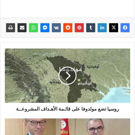
روسيا تضع مولدوفا على قائـمة الأهـداف المشروعــة