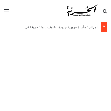
بحث عن
الق
الجزائر : مأساة مرورية جديدة.. 4 وفيات و17 جريحًا في انقلاب حافلة لنقل العمال