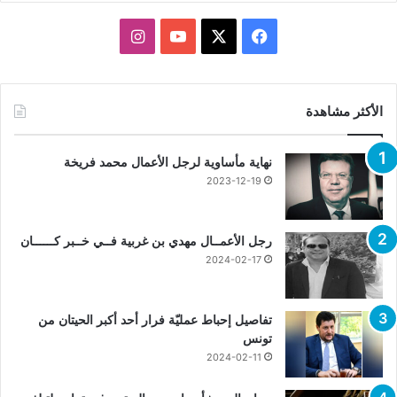
X
فيسبوك
يوتيوب
انستقرام
الأكثر مشاهدة
نهاية مأساوية لرجل الأعمال محمد فريخة
2023-12-19
رجل الأعمــال مهدي بن غربية فــي خــبر كــــــان
2024-02-17
تفاصيل إحباط عمليّة فرار أحد أكبر الحيتان من
تونس
2024-02-11