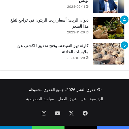
تونس
2024-02-11
ديوان الزيت: أسعار زيت الزيتون في تراجع لتبلغ
هذا السعر
2023-11-20
كارثة تهز النفيضة.. وفتح تحقيق للكشف عن
ملابسات الحادثة
2024-01-29
-© حقوق النشر 2026، جميع الحقوق محفوظة
الرئيسية
عن
فريق العمل
سياسة الخصوصية
فيسبوك
X
يوتيوب
انستقرام