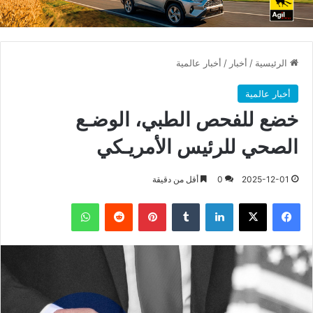
الرئيسية
/
أخبار
/
أخبار عالمية
أخبار عالمية
خضع للفحص الطبي، الوضـع
الصحي للرئيس الأمريـكي
2025-12-01
0
أقل من دقيقة
فيسبوك
X
لينكدإن
بينتيريست
واتساب