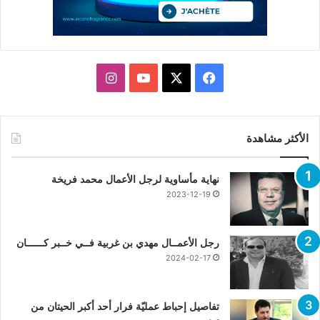
X
فيسبوك
يوتيوب
انستقرام
الأكثر مشاهدة
نهاية مأساوية لرجل الأعمال محمد فريخة
2023-12-19
رجل الأعمــال مهدي بن غربية فــي خــبر كــــــان
2024-02-17
تفاصيل إحباط عمليّة فرار أحد أكبر الحيتان من