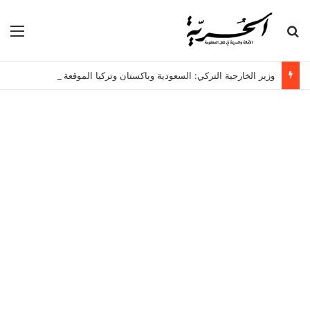
بحث عن
الق
وزير الخارجية التركي: السعودية وباكستان وتركيا الموقعة على اتفاقية مكة، ليست دولاً توسعية