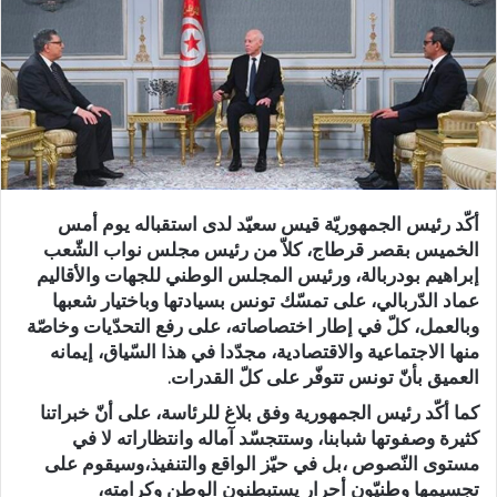
أكّد رئيس الجمهوريّة قيس سعيّد لدى استقباله يوم أمس
الخميس بقصر قرطاج، كلاّ من رئيس مجلس نواب الشّعب
إبراهيم بودربالة، ورئيس المجلس الوطني للجهات والأقاليم
عماد الدّربالي، على تمسّك تونس بسيادتها وباختيار شعبها
وبالعمل، كلّ في إطار اختصاصاته، على رفع التحدّيات وخاصّة
منها الاجتماعية والاقتصادية، مجدّدا في هذا السّياق، إيمانه
العميق بأنّ تونس تتوفّر على كلّ القدرات.
كما أكّد رئيس الجمهورية وفق بلاغ للرئاسة، على أنّ خبراتنا
كثيرة وصفوتها شبابنا، وستتجسّد آماله وانتظاراته لا في
مستوى النّصوص ،بل في حيّز الواقع والتنفيذ،وسيقوم على
تجسيمها وطنيّون أحرار يستبطنون الوطن وكرامته،