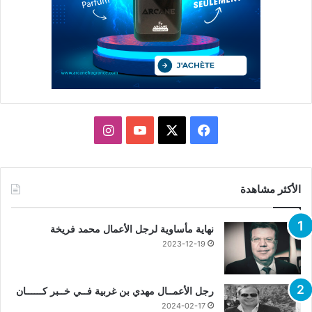
X
فيسبوك
يوتيوب
انستقرام
الأكثر مشاهدة
نهاية مأساوية لرجل الأعمال محمد فريخة
2023-12-19
رجل الأعمــال مهدي بن غربية فــي خــبر كــــــان
2024-02-17