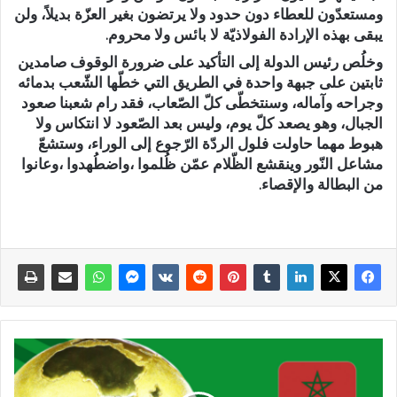
ومستعدّون للعطاء دون حدود ولا يرتضون بغير العزّة بديلاً، ولن
يبقى بهذه الإرادة الفولاذيّة لا بائس ولا محروم.
وخلُص رئيس الدولة إلى التأكيد على ضرورة الوقوف صامدين
ثابتين على جبهة واحدة في الطريق التي خطّها الشّعب بدمائه
وجراحه وآماله، وسنتخطّى كلّ الصّعاب، فقد رام شعبنا صعود
الجبال، وهو يصعد كلّ يوم، وليس بعد الصّعود لا انتكاس ولا
هبوط مهما حاولت فلول الردّة الرّجوع إلى الوراء، وستشعّ
مشاعل النّور وينقشع الظّلام عمّن ظُلموا ،واضطُهدوا ،وعانوا
من البطالة والإقصاء.