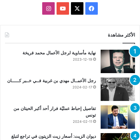
X
فيسبوك
يوتيوب
انستقرام
الأكثر مشاهدة
نهاية مأساوية لرجل الأعمال محمد فريخة
2023-12-19
رجل الأعمــال مهدي بن غربية فــي خــبر كــــــان
2024-02-17
تفاصيل إحباط عمليّة فرار أحد أكبر الحيتان من
تونس
2024-02-11
ديوان الزيت: أسعار زيت الزيتون في تراجع لتبلغ