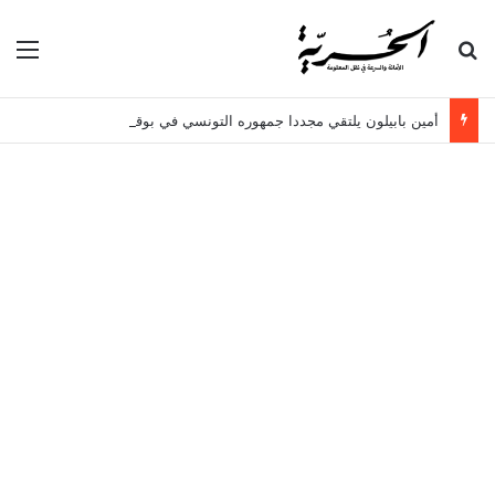
بحث عن
الق
أمين بابيلون يلتقي مجددا جمهوره التونسي في بوقرنين