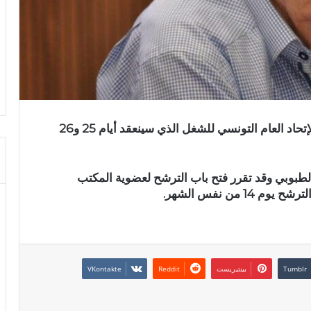
صدر منذ حين البلاغ الرسمي للموتمر الوطني للإتحاد العام التونسي للشغل الذي سينعقد أيام 25 و26
 الطبوبي وقد تقرر فتح باب الترشح لعضوية المكتب
بينتيريست