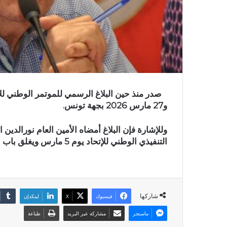
و27 مارس 2026 بجهة تونس.
وللإشارة فإن البلاغ أمضاه الأمين العام نورالدين
التنفيذي الوطني للإتحاد يوم 5 مارس ويغلق باب الترشح يوم 14 من نفس الشهر.
شاركها
فيسبوك
X
لينكدإن
ماسنجر
مشاركة عبر البريد
طباعة