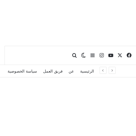
X
فيسبوك
يوتيوب
انستقرام
بحث عن
إضافة عمود جانبي
الوضع المظلم
الرئيسية
عن
فريق العمل
سياسة الخصوصية