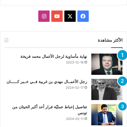
X
فيسبوك
يوتيوب
انستقرام
الأكثر مشاهدة
نهاية مأساوية لرجل الأعمال محمد فريخة
2023-12-19
رجل الأعمــال مهدي بن غربية فــي خــبر كــــــان
2024-02-17
تفاصيل إحباط عمليّة فرار أحد أكبر الحيتان من
تونس
2024-02-11