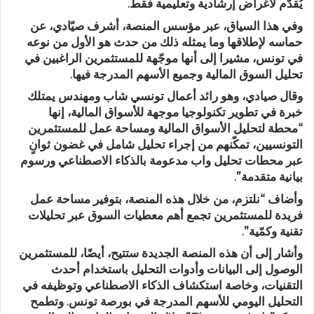
يُقدَّم لأغراض إرشادية وتعليمية فقط.
وفي هذا السياق، عبر مؤسس المنصة، أشرف صيّادي، عن
حماسه لإطلاقها وما يمثله ذلك من حدث هو الأول من نوعه
في تونس، مشيرا إلى أنها موجّهة للمستثمرين الراغبين في
تحليل السوق المالية وجميع الأسهم المدرجة فيها.
وقال صيادي، وهو رائد أعمال تونسي شاب ومهندس يمتلك
خبرة في تطوير تكنولوجيا موجهة للأسواق المالية، إنها
“محطة لتحليل الأسواق المالية ومساحة عمل للمستثمرين
التونسيين، تمكّنهم من إجراء تحليل شامل في غضون ثوانٍ
عبر محطات تحليل واب مدعومة بالذكاء الاصطناعي ورسوم
بيانية متقدمة”.
وأضاف “نلتزم، من خلال هذه المنصة، بتوفير مساحة عمل
فريدة للمستثمرين تجمع أهم معطيات السوق عبر تحليلات
تقنية وكمّية”.
وأشار إلى أن هذه المنصة الجديدة ستتيح، أيضًا، للمستثمرين
الوصول إلى البيانات وأدوات التحليل باستخدام أحدث
التقنيات، وخاصة استكشاف الذكاء الاصطناعي وتوظيفه في
التحليل اليومي للأسهم المدرجة في بورصة تونس. وتطمح