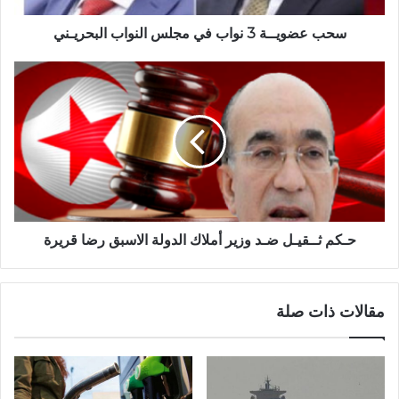
سحب عضويــة 3 نواب في مجلس النواب البحريـني
حـكم ثــقيـل ضـد وزير أملاك الدولة الاسبق رضا قريرة
مقالات ذات صلة