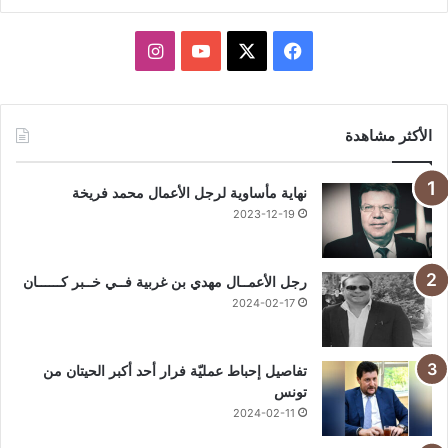
X
فيسبوك
يوتيوب
انستقرام
الأكثر مشاهدة
نهاية مأساوية لرجل الأعمال محمد فريخة
2023-12-19
رجل الأعمــال مهدي بن غربية فــي خــبر كــــــان
2024-02-17
تفاصيل إحباط عمليّة فرار أحد أكبر الحيتان من
تونس
2024-02-11