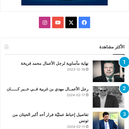
X
فيسبوك
يوتيوب
انستقرام
الأكثر مشاهدة
نهاية مأساوية لرجل الأعمال محمد فريخة
2023-12-19
رجل الأعمــال مهدي بن غربية فــي خــبر كــــــان
2024-02-17
تفاصيل إحباط عمليّة فرار أحد أكبر الحيتان من
تونس
2024-02-11