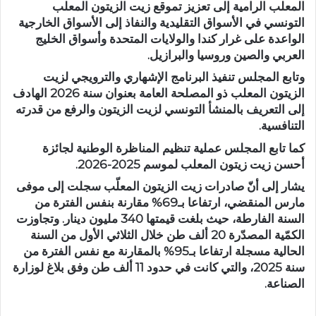
المعلب الرامية إلى تعزيز تموقع زيت الزيتون المعلب
التونسي في الأسواق التقليدية والنفاذ إلى الأسواق الخارجية
الواعدة على غرار كندا والولايات المتحدة وأسواق الخليج
العربي والصين وروسيا والبرازيل.
وتابع المجلس تنفيذ البرنامج الإشهاري والترويجي لزيت
الزيتون المعلب ذو المصلحة العامة بعنوان سنة 2026 الهادف
إلى التعريف بالمنشأ التونسي لزيت الزيتون والرفع من قدرته
التنافسية.
كما تابع المجلس عملية تنظيم المناظرة الوطنية لجائزة
أحسن زيت زيتون المعلب لموسم 2025-2026.
يشار إلى أنّ صادرات زيت الزيتون المعلّب سجلت إلى موفى
مارس المنقضي، ارتفاعا بـ69% مقارنة بنفس الفترة من
السنة الفارطة، حيث بلغت قيمتها 340 مليون دينار. وتجاوزت
الكمّية المصدّرة 20 ألف طن خلال الثلاثي الأول من السنة
الحالية مسجلة ارتفاعا بـ95% بالمقارنة مع نفس الفترة من
سنة 2025، والتي كانت في حدود 11 ألف طن وفق بلاغ لوزارة
الصناعة.