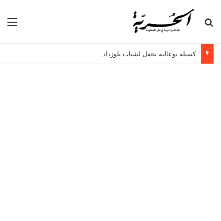
بحث عن
الق
كسيلة بوعالية ينتقل لشباب بلوزداد