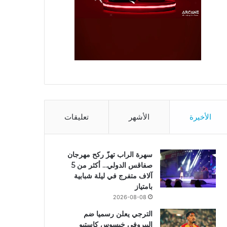
الأخيرة
الأشهر
تعليقات
سهرة الراب تهزّ ركح مهرجان
صفاقس الدولي… أكثر من 5
آلاف متفرج في ليلة شبابية
بامتياز
2026-08-08
الترجي يعلن رسميا ضم
البيروفي خيسوس كاستيو