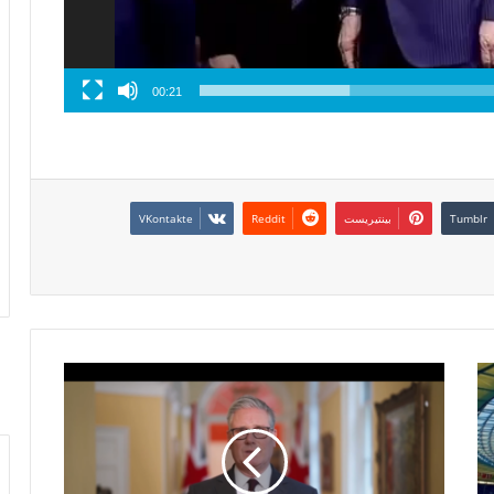
00:21
بينتيريست