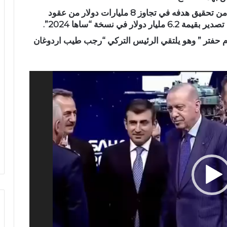
ويقترب “ساها 2026” الذي ينظم مرة كل عامين من تحقيق هدفه في تجاوز 8 مليارات دولار من عقود
في نسخة “ساها 2024”.
 حفتر ” وهو يلتقي الرئيس التركي “رجب طيب اردوغان