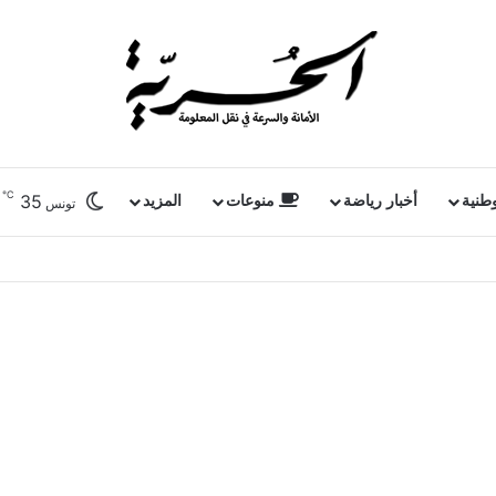
℃
35
وطنية
أخبار رياضة
منوعات
المزيد
تونس