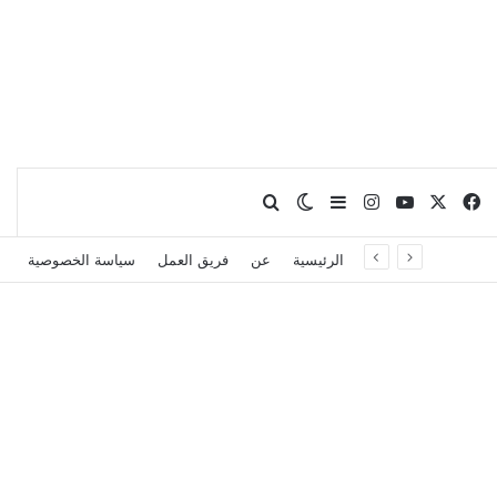
X
فيسبوك
يوتيوب
انستقرام
بحث عن
إضافة عمود جانبي
الوضع المظلم
الرئيسية
عن
فريق العمل
سياسة الخصوصية