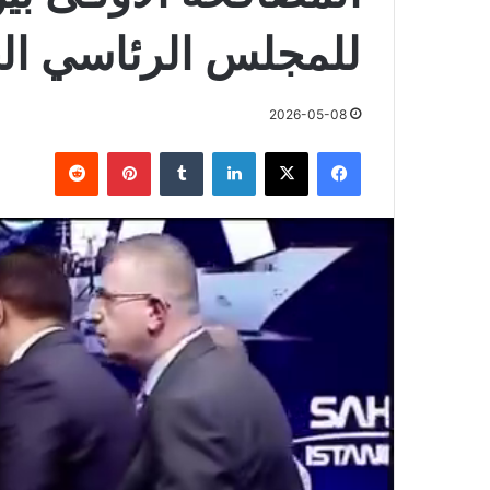
للمجلس الرئاسي الج
2026-05-08
فيسبوك
X
لينكدإن
بينتيريست