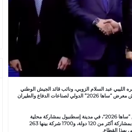
ره الليبي عبد السلام الزوبي، ونائب قائد الجيش الوطني
الليبي وقائد القوات البرية صدام حفتر، على هامش معرض “ساها 2026” الدولي لصناعات الدفاع والطيران
وللإشارة فقد انطلقت يوم الثلاثاء فعاليات معرض “ساها 2026″، في مدينة إسطنبول بمشاركة محلية
ودولية واسعة، ويستمر حتى 9 ماي الجاري، وذلك بمشاركة أكثر من 120 دولة، و1700 شركة بينها 263