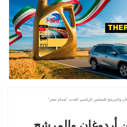
وغان والمرشح للمجلس الرئاسي الجديد “صدام حفتر”
ين أردوغان والمرشح