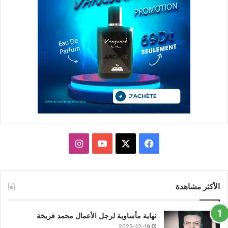
X
فيسبوك
يوتيوب
انستقرام
الأكثر مشاهدة
نهاية مأساوية لرجل الأعمال محمد فريخة
2023-12-19