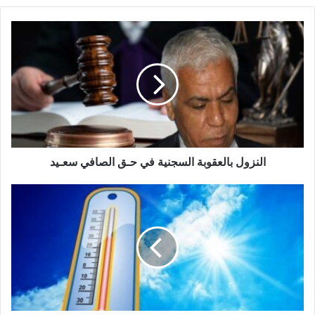
النزول بالعقوبة السجنية في حـق الصافي سعـيد