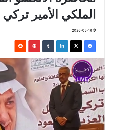
الملكي الأمير تركي
2026-05-16
فيسبوك
X
لينكدإن
بينتيريست