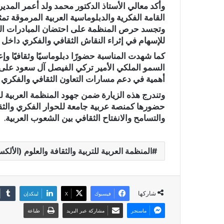
وأكد معالي الأستاذ الدكتور محمد ولد أعمر المدي
القامة الفكرية والدبلوماسية العربية المرموقة ت
وتجسد حرص المنظمة على احتضان المبادرات الف
للإسهام في إثراء النقاش الثقافي والفكري داخل ا
كما شهدت المناسبة حضورًا دبلوماسيًا وثقافيًا وإ
السمو الملكي الأمير تركي الفيصل آل سعود على ا
أهمية في دعم مسارات التعاون الثقافي والفكري ا
وتندرج هذه الزيارة ضمن جهود المنظمة العربية للتر
حضورها كمنصة عربية جامعة للحوار الفكري والثق
والتسامح والانفتاح الثقافي بين الشعوب العربية.
المنظمة العربية للتربية والثقافة والعلوم (الألكس
شاركها
فيسبوك
X
لينكدإن
ماسنجر
مشاركة عبر البريد
طباعة