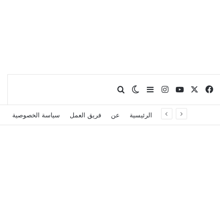
X
فيسبوك
يوتيوب
انستقرام
بحث عن
إضافة عمود جانبي
الوضع المظلم
الرئيسية
عن
فريق العمل
سياسة الخصوصية