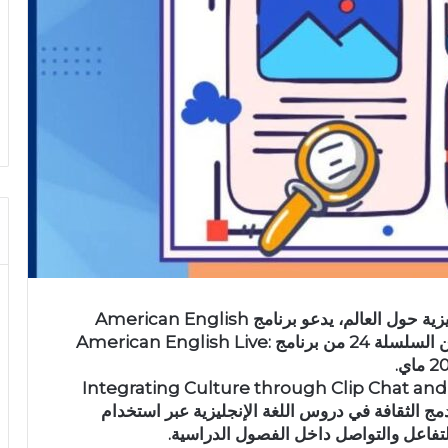
في إطار دعم تطوير مهارات مدرّسي اللغة الإنجليزية حول العالم، يدعو برنامج American English
المهتمين بالتعليم إلى حضور الندوة الخامسة ضمن السلسلة 24 من برنامج American English Live:
وسيقدّم الخبير كيفن باركر عرضًا تفاعليًا بعنوان: “Integrating Culture through Clip Chat and
تكرة لدمج الثقافة في دروس اللغة الإنجليزية عبر استخدام
لتفاعل والتواصل داخل الفصول الدراسية.