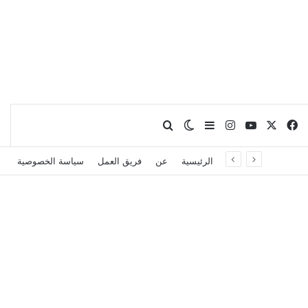
X
فيسبوك
يوتيوب
انستقرام
بحث عن
إضافة عمود جانبي
الوضع المظلم
الرئيسية
عن
فريق العمل
سياسة الخصوصية