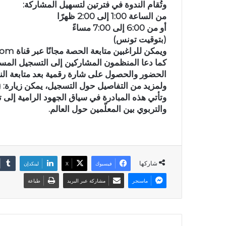
وتُقام الندوة في فترتين لتسهيل المشاركة:
من الساعة 1:00 إلى 2:00 ظهرًا
أو من 6:00 إلى 7:00 مساءً
(بتوقيت تونس)
ويمكن للراغبين متابعة الحصة مجانًا عبر قناة youtube.com⁠�.
كما دعا المنظمون المشاركين إلى التسجيل المسبق
الحضور والحصول على شارة رقمية بعد متابعة الند
ولمزيد من التفاصيل حول التسجيل، يمكن زيارة: openenglishcommunity.org⁠�
وتأتي هذه المبادرة في سياق الجهود الرامية إلى ت
والتربوي بين المعلّمين حول العالم.
شاركها
فيسبوك
X
لينكدإن
ماسنجر
مشاركة عبر البريد
طباعة