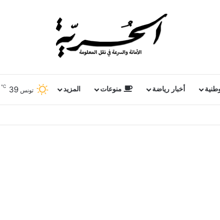
℃
39
وطنية
أخبار رياضة
منوعات
المزيد
تونس