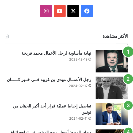
X
فيسبوك
يوتيوب
انستقرام
الأكثر مشاهدة
نهاية مأساوية لرجل الأعمال محمد فريخة
2023-12-19
رجل الأعمــال مهدي بن غربية فــي خــبر كــــــان
2024-02-17
تفاصيل إحباط عمليّة فرار أحد أكبر الحيتان من
تونس
2024-02-11
ديوان الزيت: أسعار زيت الزيتون في تراجع لتبلغ