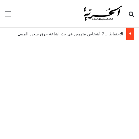
بحث عن
الق
الاحتفاظ بـ 7 أشخاص متهمين في بث اشاعة حرق سجن المسعدين