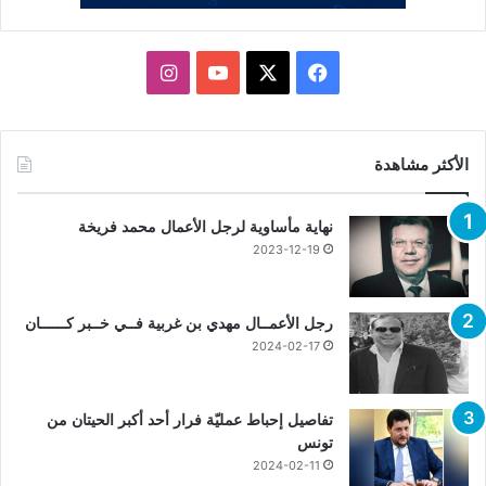
X
فيسبوك
يوتيوب
انستقرام
الأكثر مشاهدة
نهاية مأساوية لرجل الأعمال محمد فريخة
2023-12-19
رجل الأعمــال مهدي بن غربية فــي خــبر كــــــان
2024-02-17
تفاصيل إحباط عمليّة فرار أحد أكبر الحيتان من
تونس
2024-02-11