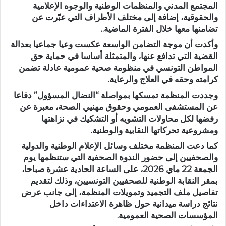
المجتمع المدني والمنظمات الوطنية والوجوه الإعلامية
والحقوقية، إضافة إلى مختلف الأطراف التي عبّرت عن
تضامنها معها خلال الفترة الماضية..
وأكدت أن موجة التضامن الواسعة عكست وعيا جماعيا بعدالة
القضية التي تدافع عنها، والمتمثلة أساسا في حماية حق
المواطن التونسي في منظومة صحية عمومية عادلة تضمن
كرامته وحقه في العلاج والرعاية.
وجددت المنظمة تمسكها بمواصلة “النضال المسؤول” دفاعا
عن المستشفى العمومي وحقوق مهنيي الصحة، معبرة عن
رفضها لكل محاولات التشويه أو التشكيك في نزاهتها
ومشروعية تحركاتها النقابية والوطنية.
كما دعت المنظمة مختلف وسائل الإعلام الوطنية والدولية
والصحفيين إلى حضور الندوة الصحفية التي ستنظمها يوم
الجمعة 22 ماي 2026، على الساعة الحادية عشرة صباحا،
بمقر النقابة الوطنية للصحفيين التونسيين، وذلك لتقديم
تفاصيل ملف التجميد وتمويلات المنظمة، إلى جانب عرض
نتائج دراسة ميدانية حول ظاهرة الاعتداءات داخل
المؤسسات الصحية العمومية.