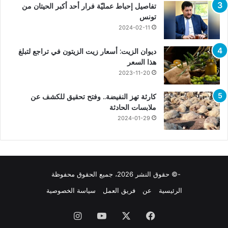
تفاصيل إحباط عمليّة فرار أحد أكبر الحيتان من
تونس
2024-02-11
ديوان الزيت: أسعار زيت الزيتون في تراجع لتبلغ
هذا السعر
2023-11-20
كارثة تهز النفيضة.. وفتح تحقيق للكشف عن
ملابسات الحادثة
2024-01-29
-© حقوق النشر 2026، جميع الحقوق محفوظة
الرئيسية
عن
فريق العمل
سياسة الخصوصية
فيسبوك
X
يوتيوب
انستقرام