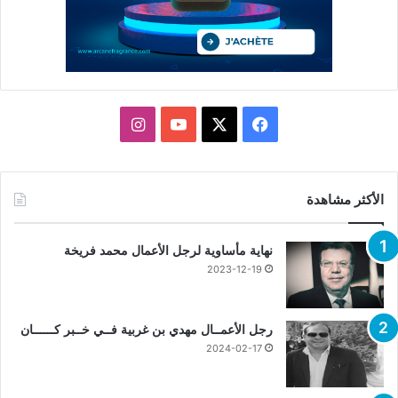
X
فيسبوك
يوتيوب
انستقرام
الأكثر مشاهدة
نهاية مأساوية لرجل الأعمال محمد فريخة
2023-12-19
رجل الأعمــال مهدي بن غربية فــي خــبر كــــــان
2024-02-17