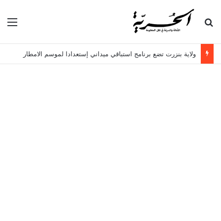
بحث عن
الق
ولاية بنزرت تضع برنامج استباقي ميداني إستعدادا لموسم الامطار