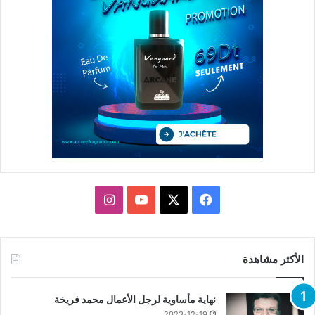
X
فيسبوك
يوتيوب
انستقرام
الأكثر مشاهدة
نهاية مأساوية لرجل الأعمال محمد فريخة
2023-12-19