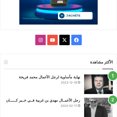
X
فيسبوك
يوتيوب
انستقرام
الأكثر مشاهدة
نهاية مأساوية لرجل الأعمال محمد فريخة
2023-12-19
رجل الأعمــال مهدي بن غربية فــي خــبر كــــــان
2024-02-17