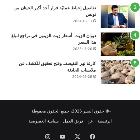
تفاصيل إحباط عمليّة فرار أحد أكبر الحيتان من
تونس
2024-02-11
ديوان الزيت: أسعار زيت الزيتون في تراجع لتبلغ
هذا السعر
2023-11-20
كارثة تهز النفيضة.. وفتح تحقيق للكشف عن
ملابسات الحادثة
2024-01-29
-© حقوق النشر 2026، جميع الحقوق محفوظة
الرئيسية
عن
فريق العمل
سياسة الخصوصية
فيسبوك
X
يوتيوب
انستقرام