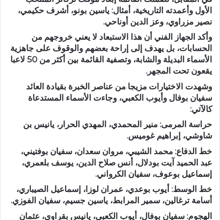
الأول وأعمدته التاريخية، أمثال: ياسين بونو، أشرف حكيمي،
نصير مزراوي، وعز الدين أوناحي.
وأكد الجهاز الفني أن هذا الاستبعاد لا يعني خروجهم من
الحسابات، بل يهدف إلى إراحة بعضهم والوقوف على جاهزية
الأسماء البديلة والشابة، وتصفية القائمة بين أكثر من 50 لاعبا
يقعون تحت المجهر.
وشهدت الاختيارات مزيجا من عناصر الخبرة بقيادة العائد
سفيان بوفال وأيوب الكعبي، وجاءت الأسماء المستدعاة
كالآتي:
حراسة المرمى: منير المحمدي، المهدي الحرار، يانيس بن
شاوشي، إبراهيم غوميس.
خط الدفاع: محمد الشيبي، مروان سعدان، سفيان بوفتيني،
عبد الحميد آيت بودلال، أنس صلاح الدين، يوسف بلعمري،
إسماعيل بوعوف، سفيان الكرواني.
خط الوسط: أيوب بوعدي، عمران لوزا، إسماعيل الصيباري،
أسامة ترغالين، سمير المرابط، ياسين جسيم، سفيان الفوزي.
الهجوم: سفيان بوفال، أيوب الكعبي، يانيس بقراوي، عثمان