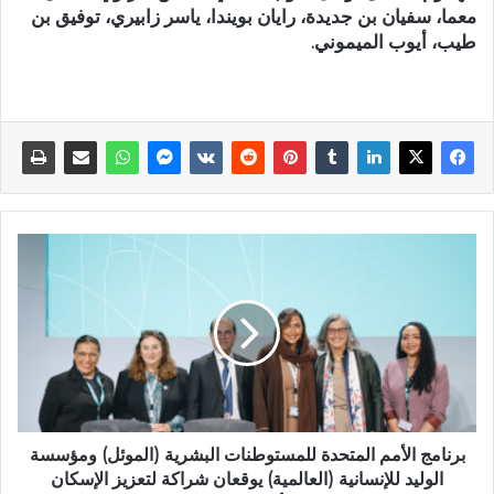
معما، سفيان بن جديدة، رايان بويندا، ياسر زابيري، توفيق بن
طيب، أيوب الميموني.
برنامج الأمم المتحدة للمستوطنات البشرية (الموئل) ومؤسسة
الوليد للإنسانية (العالمية) يوقعان شراكة لتعزيز الإسكان