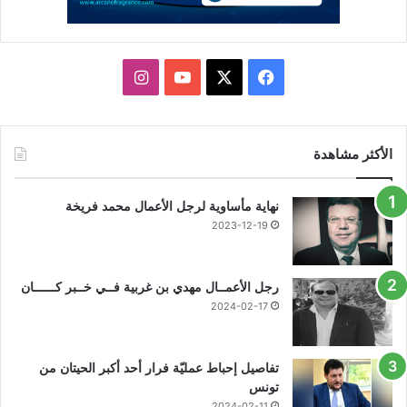
X
فيسبوك
يوتيوب
انستقرام
الأكثر مشاهدة
نهاية مأساوية لرجل الأعمال محمد فريخة
2023-12-19
رجل الأعمــال مهدي بن غربية فــي خــبر كــــــان
2024-02-17
تفاصيل إحباط عمليّة فرار أحد أكبر الحيتان من
تونس
2024-02-11