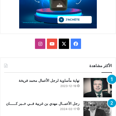
X
فيسبوك
يوتيوب
انستقرام
الأكثر مشاهدة
نهاية مأساوية لرجل الأعمال محمد فريخة
2023-12-19
رجل الأعمــال مهدي بن غربية فــي خــبر كــــــان
2024-02-17