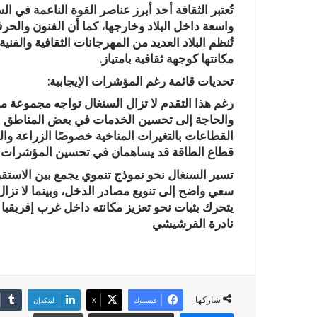
تُعتبر الثقافة أحد أبرز عناصر القوة الناعمة ف
واسعة داخل البلاد وخارجها، كما أن الفنون والحرف ال
تُنظم البلاد العديد من المهرجانات الثقافية والفن
مكانتها كوجهة ثقافية بامتياز.
تحديات قائمة رغم المؤشرات الإيجابية:
رغم هذا التقدم لا تزال السنغال تواجه مجموعة من
والحاجة إلى تحسين الخدمات في بعض المناطق الر
القطاعات بالتغيرات المناخية خصوصًا الزراعة وال
قطاع الطاقة قد يساهمان في تحسين المؤشرات خل
تسير السنغال نحو نموذج تنموي يجمع بين الاستقر
سعي واضح إلى تنويع مصادر الدخل، وبينما لا تزال
يتحرك بثبات نحو تعزيز مكانته داخل غرب إفريقي
نادرة الفرشيشي
شاركها
فيسبوك
X
لينكدإن