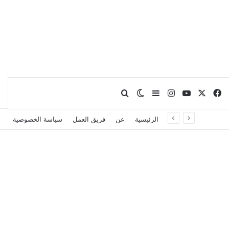
X
فيسبوك
يوتيوب
انستقرام
بحث عن
إضافة عمود جانبي
الوضع المظلم
الرئيسية
عن
فريق العمل
سياسة الخصوصية