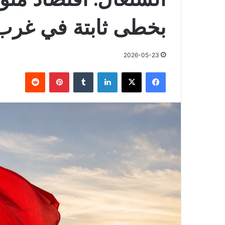
بخطى ثابتة في غرب 
2026-05-23
فيسبوك
X
لينكدإن
بينتيريست