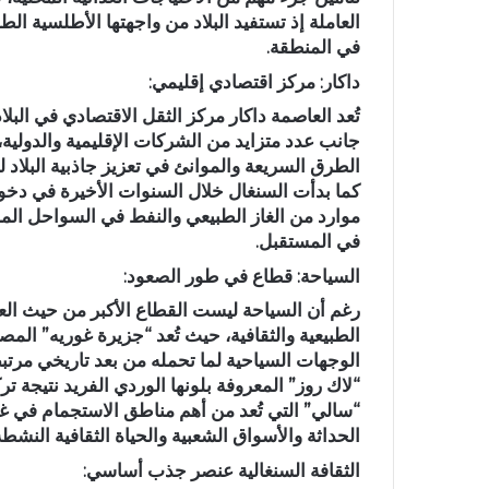
العاملة إذ تستفيد البلاد من واجهتها الأطلسية الط
في المنطقة.
داكار: مركز اقتصادي إقليمي:
تُعد العاصمة داكار مركز الثقل الاقتصادي في الب
جانب عدد متزايد من الشركات الإقليمية والدولية،
الطرق السريعة والموانئ في تعزيز جاذبية البلاد 
كما بدأت السنغال خلال السنوات الأخيرة في دخ
موارد من الغاز الطبيعي والنفط في السواحل المشتر
في المستقبل.
السياحة: قطاع في طور الصعود:
رغم أن السياحة ليست القطاع الأكبر من حيث العائد
الطبيعية والثقافية، حيث تُعد “جزيرة غوريه” الم
الوجهات السياحية لما تحمله من بعد تاريخي مرتب
“لاك روز” المعروفة بلونها الوردي الفريد نتيجة ت
“سالي” التي تُعد من أهم مناطق الاستجمام في غرب
الحداثة والأسواق الشعبية والحياة الثقافية النشطة
الثقافة السنغالية عنصر جذب أساسي: