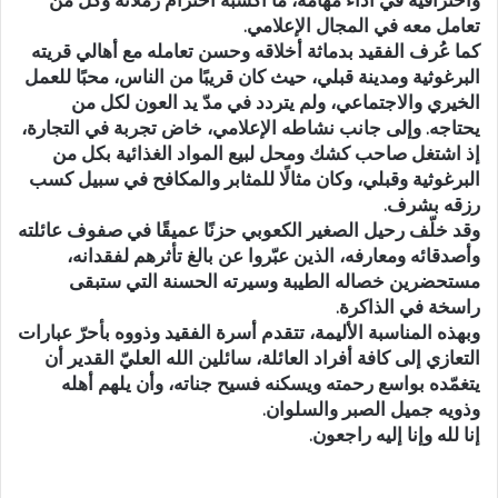
واحترافية في أداء مهامه، ما أكسبه احترام زملائه وكل من
تعامل معه في المجال الإعلامي.
كما عُرف الفقيد بدماثة أخلاقه وحسن تعامله مع أهالي قريته
البرغوثية ومدينة قبلي، حيث كان قريبًا من الناس، محبًا للعمل
الخيري والاجتماعي، ولم يتردد في مدّ يد العون لكل من
يحتاجه. وإلى جانب نشاطه الإعلامي، خاض تجربة في التجارة،
إذ اشتغل صاحب كشك ومحل لبيع المواد الغذائية بكل من
البرغوثية وقبلي، وكان مثالًا للمثابر والمكافح في سبيل كسب
رزقه بشرف.
وقد خلّف رحيل الصغير الكعوبي حزنًا عميقًا في صفوف عائلته
وأصدقائه ومعارفه، الذين عبّروا عن بالغ تأثرهم لفقدانه،
مستحضرين خصاله الطيبة وسيرته الحسنة التي ستبقى
راسخة في الذاكرة.
وبهذه المناسبة الأليمة، تتقدم أسرة الفقيد وذووه بأحرّ عبارات
التعازي إلى كافة أفراد العائلة، سائلين الله العليّ القدير أن
يتغمّده بواسع رحمته ويسكنه فسيح جناته، وأن يلهم أهله
وذويه جميل الصبر والسلوان.
إنا لله وإنا إليه راجعون.