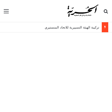
بحث عن
الق
تركيبة الهيئة التسييرية للاتحاد المنستيري