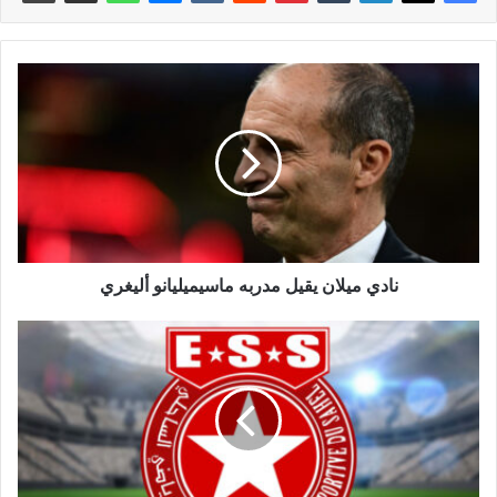
نادي ميلان يقيل مدربه ماسيميليانو أليغري