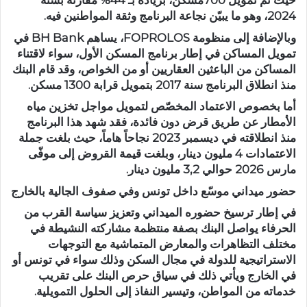
حيث تم تمويل 700مسكن، بزيادة بـ 44% مقارنة بسنة
2024، وهو ما يبيّن نجاعة البرنامج وثقة المواطنين فيه.
وبالإضافة إلى منظومة FOPROLOS، يساهم BH Bank في
تمويل المساكن في إطار برنامج المسكن الأول، سواء لاقتناء
المساكن من الباعثين العقاريين أو من الخواص، وقد قام البنك
منذ انطلاق البرنامج سنة 2017 بتمويل قرابة 1300 مسكن.
أما بخصوص الاعتماد المخصّص لتمويل مواجل تخزين مياه
الأمطار عن طريق قرض دون فائدة، فقد شهد هذا البرنامج
منذ انطلاقته في ديسمبر 2023 نجاحاً هاماً، حيث بلغت جملة
الاعتمادات 4 مليون دينار، وبلغت قيمة القروض إلى موفّى
مارس 2026 حوالي 3,2 مليون دينار.
حضور ميداني موسّع داخل تونس وفي صفوف الجالية بالخارج
في إطار ترسيخ حضوره الميداني وتعزيز سياسة القرب من
الحرفاء يواصل البنك بصفة منتظمة مشاركته النشيطة في
مختلف التظاهرات والمعارض المتماشية مع التوجهات
الاستراتيجية للدولة في مجال السكن وذلك سواء في تونس أو
في الخارج ويأتي ذلك في سياق حرص البنك على تقريب
خدماته من المواطن، وتيسير النفاذ إلى الحلول التمويلية.