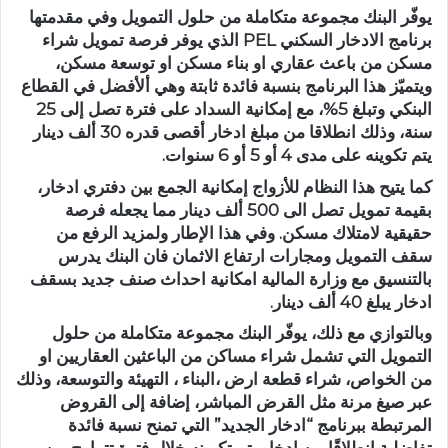
يوفّر البنك مجموعة متكاملة من حلول التمويل وفي مقدمتها
برنامج الادخار السكني PEL الذي يوفر فرصة تمويل شراء
مسكن من باعث عقاري او بناء مسكن او توسعة مسكن،
ويتميّز هذا البرنامج بنسبة فائدة ثابتة وهي ألأفضل في القطاع
البنكي وتبلغ 5%، مع إمكانية السداد على فترة تصل إلى 25
سنة، وذلك انطلاقا من مبلغ ادخار أقصى قدره 30 ألف دينار
يتم تكوينه على مدى 4 أو 5 أو 6 سنوات.
كما يتيح هذا النظام للأزواج إمكانية الجمع بين دفتري ادخار،
بقيمة تمويل تصل الى 500 ألف دينار مما يجعله فرصة
حقيقية لامتلاك مسكن. وفي هذا الإطار ولمزيد الرفع من
سقف التمويل ومجارات ارتفاع الاثمان فان البنك يدرس
بالتنسيق مع وزارة المالية امكانية احداث صنف جديد بسقف
ادخار يبلغ 40 ألف دينار.
وبالتوازي مع ذلك، يوفّر البنك مجموعة متكاملة من حلول
التمويل التي تشمل شراء مساكن من الباعثين العقاريين او
من الخواص، شراء قطعة ارض ،البناء ، التهيئة والتوسعة، وذلك
عبر صيغ مرنة مثل القرض المباشر، إضافة إلى القروض
المرتبطة ببرنامج “ادخار الجديد” التي تمنح نسبة فائدة