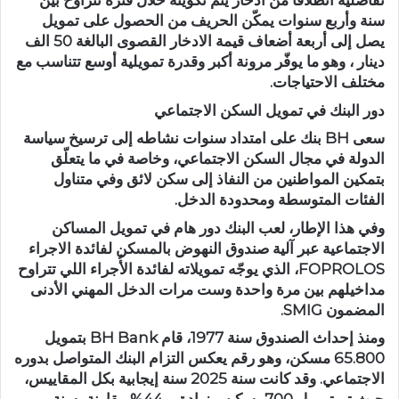
تفاضلية انطلاقًا من ادخار يتم تكوينه خلال فترة تتراوح بين
سنة وأربع سنوات يمكّن الحريف من الحصول على تمويل
يصل إلى أربعة أضعاف قيمة الادخار القصوى البالغة 50 الف
دينار ، وهو ما يوفّر مرونة أكبر وقدرة تمويلية أوسع تتناسب مع
مختلف الاحتياجات.
دور البنك في تمويل السكن الاجتماعي
سعى BH بنك على امتداد سنوات نشاطه إلى ترسيخ سياسة
الدولة في مجال السكن الاجتماعي، وخاصة في ما يتعلّق
بتمكين المواطنين من النفاذ إلى سكن لائق وفي متناول
الفئات المتوسطة ومحدودة الدخل.
وفي هذا الإطار، لعب البنك دور هام في تمويل المساكن
الاجتماعية عبر آلية صندوق النهوض بالمسكن لفائدة الاجراء
FOPROLOS، الذي يوجّه تمويلاته لفائدة الأُجراء اللي تتراوح
مداخيلهم بين مرة واحدة وست مرات الدخل المهني الأدنى
المضمون SMIG.
ومنذ إحداث الصندوق سنة 1977، قام BH Bank بتمويل
65.800 مسكن، وهو رقم يعكس التزام البنك المتواصل بدوره
الاجتماعي. وقد كانت سنة 2025 سنة إيجابية بكل المقاييس،