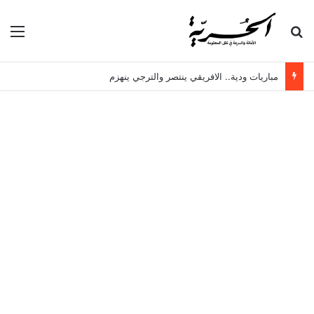
بحث عن
الق
مباريات ودية.. الافريقي ينتصر والترجي ينهزم