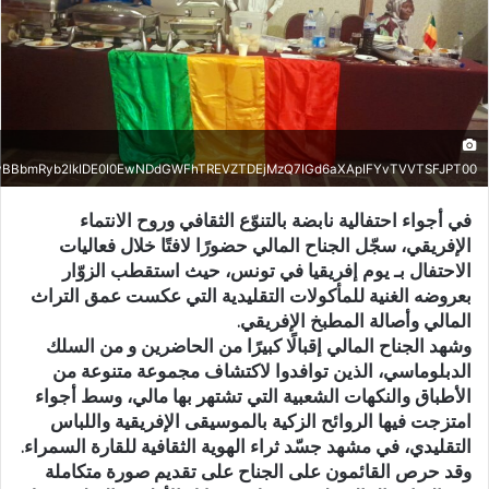
BBbmRyb2lkIDE0I0EwNDdGWFhTREVZTDEjMzQ7IGd6aXApIFYvTVVTSFJPT00=
في أجواء احتفالية نابضة بالتنوّع الثقافي وروح الانتماء
الإفريقي، سجّل الجناح المالي حضورًا لافتًا خلال فعاليات
الاحتفال بـ يوم إفريقيا في تونس، حيث استقطب الزوّار
بعروضه الغنية للمأكولات التقليدية التي عكست عمق التراث
المالي وأصالة المطبخ الإفريقي.
وشهد الجناح المالي إقبالًا كبيرًا من الحاضرين و من السلك
الدبلوماسي، الذين توافدوا لاكتشاف مجموعة متنوعة من
الأطباق والنكهات الشعبية التي تشتهر بها مالي، وسط أجواء
امتزجت فيها الروائح الزكية بالموسيقى الإفريقية واللباس
التقليدي، في مشهد جسّد ثراء الهوية الثقافية للقارة السمراء.
وقد حرص القائمون على الجناح على تقديم صورة متكاملة