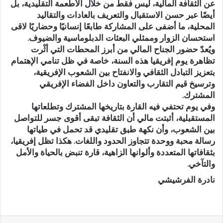
عن الثقافة المالية، ليس فقط من خلال الأطعمة التقليدية، بل
أيضًا عبر حسن الاستقبال والتعريف بالعادات والتقاليد
المحلية، ما أضفى على المشاركة طابعًا إنسانيًا وحضاريًا لاقى
استحسان الزوار وممثلي البعثات الدبلوماسية والضيوف.
ويُعدّ حضور الجناح المالي من أبرز المحطات التي أثْرت
تظاهرة يوم إفريقيا هذه السنة، خاصة في ظل تنامي الإهتمام
بتعزيز التبادل الثقافي والانفتاح بين الشعوب الإفريقية،
وترسيخ قيم التقارب والتعاون داخل الفضاء الإفريقي
المشترك.
وفي يوم تحتفي فيه القارة بتاريخها المشترك وتطلعاتها
المستقبلية، أثبتت مالي أن الثقافة تبقى أقوى جسر للتواصل
بين الشعوب، وأن نكهة طبق تقليدي قد تحمل في طياتها
رسالة محبة ووحدة تتجاوز الحدود واللغات. هكذا تظل إفريقيا،
بثقافاتها المتعددة وألوانها الزاهية، قارة تنبض بالحياة والأمل
والتآخي.
نادرة الفرشيشي