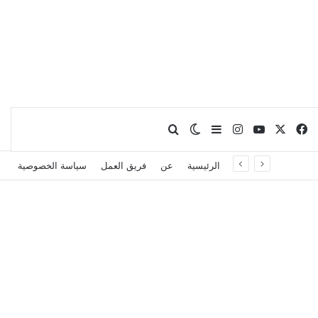
X
فيسبوك
يوتيوب
انستقرام
بحث عن
إضافة عمود جانبي
الوضع المظلم
الرئيسية
عن
فريق العمل
سياسة الخصوصية