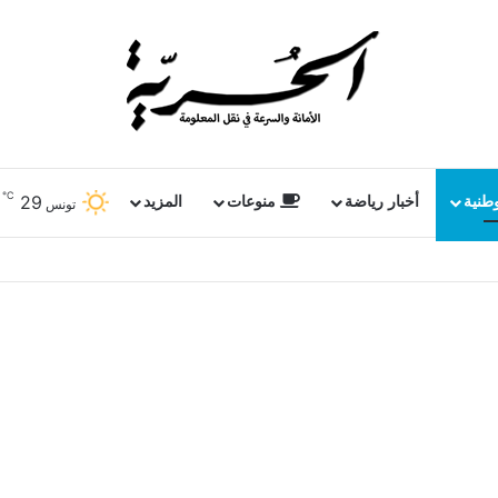
℃
29
وطنية
أخبار رياضة
منوعات
المزيد
تونس