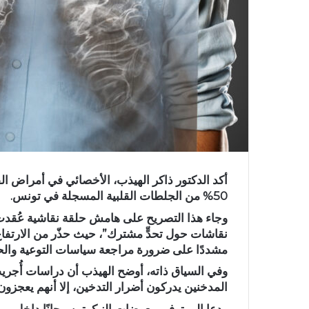
أكد الدكتور ذاكر الهيذب، الأخصائي في أمراض الق
50% من الجلطات القلبية المسجلة في تونس.
وجاء هذا التصريح على هامش حلقة نقاشية عُقدت ا
نقاشات حول تحدٍّ مشترك”، حيث حذّر من الارتفا
مشددًا على ضرورة مراجعة سياسات التوعية والحد
المدخنين يدركون أضرار التدخين، إلا أنهم يعجزون 
ودعا إلى توفير معوضات النيكوتين مجانًا داخل م