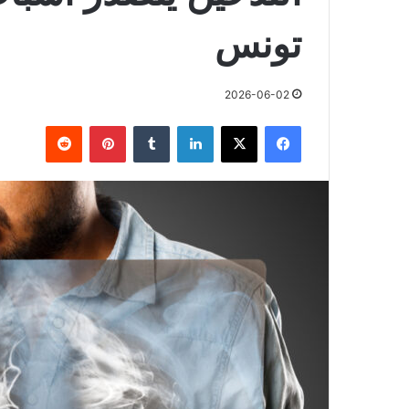
تونس
2026-06-02
فيسبوك
X
لينكدإن
بينتيريست