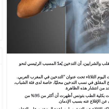
لب والشرايين، أن التدخين يُعدّ المسبب الرئيسي لنحو
ليوم الثلاثاء تحت عنوان “التدخين في المغرب العربي..
ع المقلق في نسب التدخين محليًا، خاصة لدى فئة الشباب،
 من انتشار هذه الظاهرة.
وفي السياق ذاته، أوضح الهيذب أن دراسات أُجريت بكلية الطب بتونس أظهرت أن أكثر من 95% من
عن الإقلاع عنه بسبب الإدمان.
راكز الإقلاع عن التدخين، لمساعدة المدخنين على التخلص