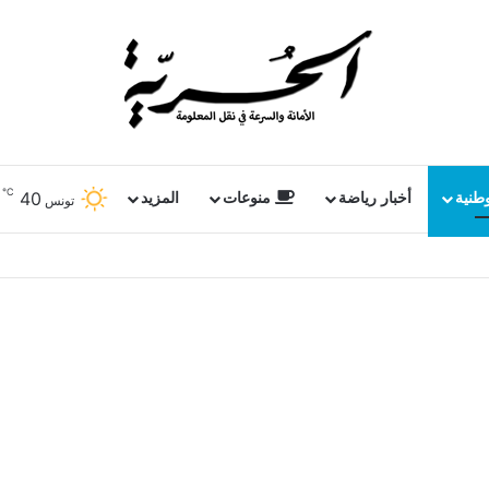
℃
40
وطنية
أخبار رياضة
منوعات
المزيد
تونس