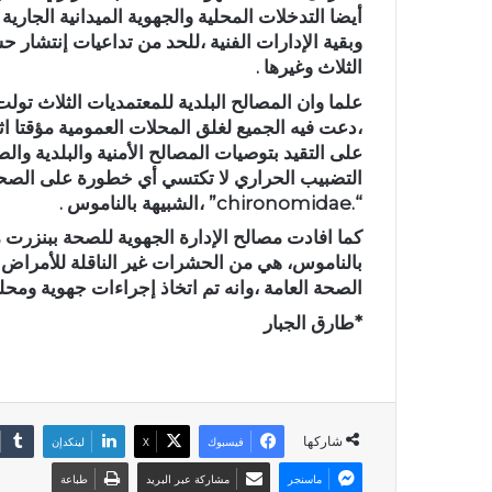
أيضا التدخلات المحلية والجهوية الميدانية الجارية
الثلاث وغيرها .
علما وان المصالح البلدية للمعتمديات الثلاث تو
،دعت فيه الجميع لغلق المحلات العمومية مؤقتا اث
على التقيد بتوصيات المصالح الأمنية والبلدية وال
التضبيب الحراري لا تكتسي أي خطورة على الصحة
“.chironomidae” ،الشبيهة بالناموس .
بالناموس، هي من الحشرات غير الناقلة للأمراض وغ
الصحة العامة ،وانه تم اتخاذ إجراءات جهوية ومحل
*طارق الجبار
شاركها
فيسبوك
X
لينكدإن
ماسنجر
مشاركة عبر البريد
طباعة