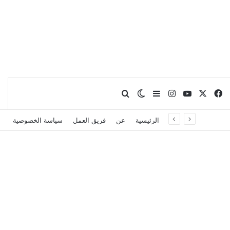
X
فيسبوك
يوتيوب
انستقرام
بحث عن
إضافة عمود جانبي
الوضع المظلم
الرئيسية
عن
فريق العمل
سياسة الخصوصية