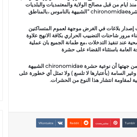
 منذ ايام من قبل مصالح الولاية والمعتمديات والبلديات
وبقية الإدارات الفنية ،للحد من تداعيات إنتشار حشرةchironomidae “الشبيهة بالناموس ،بالمناطق
لت إصدار بلاغات في الغرض موجهة لعموم المتساكنين
ناء مرور شاحنات التضبيب الحراري بكافة الانهج علاوة
صحية عند تنفيذ التدخلات ،مع طمانة الجميع بان عملية
 العامة باستثناء القضاء على حشرة
كما افادت مصالح الإدارة الجهوية للصحة ببنزرت من جهتها أن نوعية حشرة chironomidae الشبيهة
ير السامة (بأعتبارها لا تلسع ) ولا تمثل أي خطورة على
ية لمقاومة انتشار هذا النوع من الحشرات.
بينتيريست