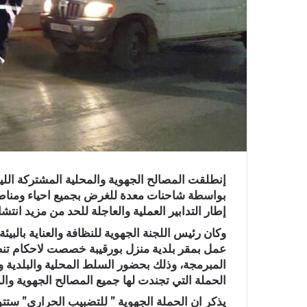
إنطلقت المصالح الجهوية والمحلية المشتركة الل
بواسطة شاحنات معدة للغرض بجميع احياء ومناطق 
إطار التدابير العملية والعاجلة للحد من مزيد انتشار حشرة ” chironomidae ” ا
وكان رئيس اللجنة الجهوية للنظافة والعناية بال
عمل بمقر بلدية منزل بورقيبة خصصت لاحكام تنظيم
المبرمجة، وذلك بحضور السلط المحلية والبلدية وبق
الحملة التي تجندت لها جميع المصالح الجهوية والم
يذكر ان الحملة الجهوية ” للتضبيب الحراري” ست