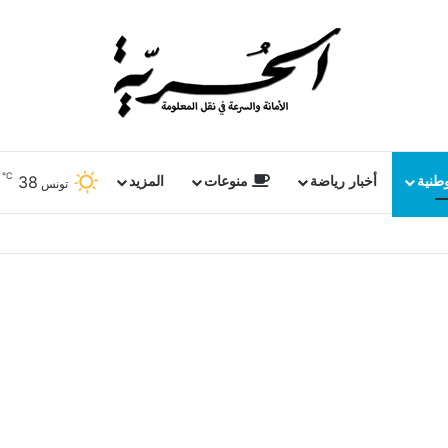
℃
38
وطنية
أخبار رياضة
منوعات
المزيد
تونس