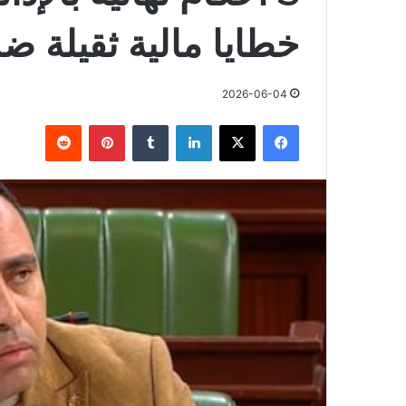
خطايا مالية ثقيلة ض
2026-06-04
فيسبوك
X
لينكدإن
بينتيريست