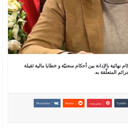
محكمة الإستئناف بصفاقس، اليوم، 3 أحكام نهائية بالإدانة بين أحكام سجنيّة و خطايا مالية ثقيلة
ئم المتعلّقة به.
بينتيريست