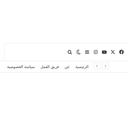
X
فيسبوك
يوتيوب
انستقرام
بحث عن
إضافة عمود جانبي
الوضع المظلم
الرئيسية
عن
فريق العمل
سياسة الخصوصية