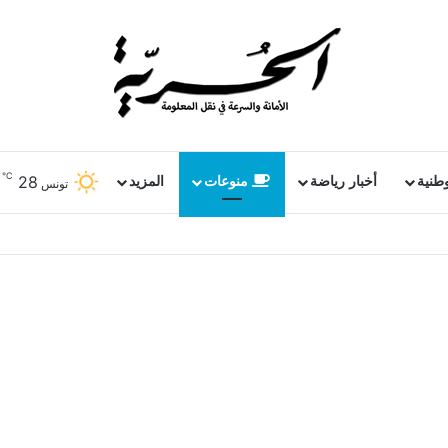
℃
28
وطنية
أخبار رياضة
منوعات
المزيد
تونس