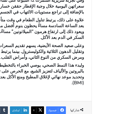
وفي تجربة سريرية استمرت
سعراتهن اليومية خلال وجبة الإفطار حققن خسارة
بالإضافة إلى تراجع مستويات الالتهاب في الجسم.
علاوة على ذلك، يرتبط تناول الطعام في وقت متأخ
بعد الساعة السادسة مساءً يحظون بنوم أفضل مق
ويعود ذلك إلى ارتفاع هرمون “الميلاتونين” مساء
السكر في الدم بعد الأكل.
وعلى صعيد الصحة الأيضية، يسهم تقديم السعرات
وتقليل الدهون الثلاثية والكوليسترول. بينما يرتبط
ومرض السكري من النوع الثاني، وأمراض القلب.
ولبدء هذا النمط الصحي، يوصي الخبراء بالتخطيط 
بالبروتين والألياف لتعزيز الشبع، مع الحرص على 
وتحديد موعد نهائي لإغلاق المطبخ ومنع الأكل بعد
(BMI).
شاركها
فيسبوك
X
لينكدإن