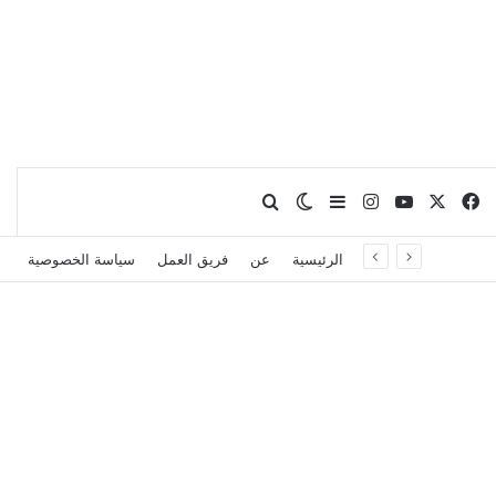
X
فيسبوك
يوتيوب
انستقرام
بحث عن
إضافة عمود جانبي
الوضع المظلم
الرئيسية
عن
فريق العمل
سياسة الخصوصية