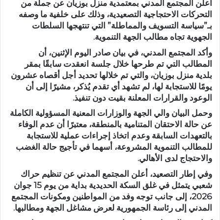
أعلن المجتمع المدني بمعتمدية منزل بوزيان عن جملة من
التحركات الاحتجاجية التصعيدية، وذلك على خلفية ما وصفه
بـ”سياسة التسويف والمماطلة” التي تنتهجها السلطات
الجهوية تجاه مطالب الجهة التنموية.
وأكد المجتمع المدني، في بيان صادر اليوم الإثنين، أن
المطالب التي تم طرحها خلال جلسة انعقدت سابقًا بمقر
بلدية منزل بوزيان، والتي تم خلالها تحديد أجل أقصاه عشرون
يومًا للاستجابة لها، لم تشهد أي تقدم يُذكر، مشيرًا إلى أن
الوعود والقرارات المعلنة بقيت دون تنفيذ.
وحمل البيان والي الجهة والوزارات المعنية المسؤولية الكاملة
عن حالة الاحتقان المتنامية بالمنطقة، معتبرًا أن عدم الوفاء
بالتعهدات السابقة وعدم اتخاذ إجراءات عملية للاستجابة
للمطالب التنموية المشروعة، أسهما في تأجيج حالة الغضب
والاحتجاج لدى الأهالي.
وفي إطار التصعيد، أعلن المجتمع المدني عن تنظيم حراك
شعبي يتمثل في غلق السكة الحديدية بداية من يوم 15 جوان
2026، إلى جانب توجه وفد من المواطنين ومكونات المجتمع
المدني إلى رئاسة الجمهورية لعرض مشاغل الجهة ومطالبها.