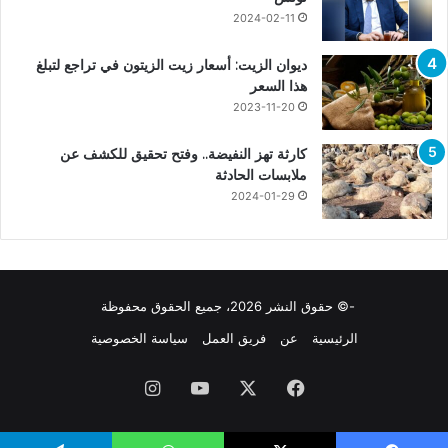
2024-02-11
ديوان الزيت: أسعار زيت الزيتون في تراجع لتبلغ
هذا السعر
2023-11-20
كارثة تهز النفيضة.. وفتح تحقيق للكشف عن
ملابسات الحادثة
2024-01-29
-© حقوق النشر 2026، جميع الحقوق محفوظة
الرئيسية
عن
فريق العمل
سياسة الخصوصية
فيسبوك
X
يوتيوب
انستقرام