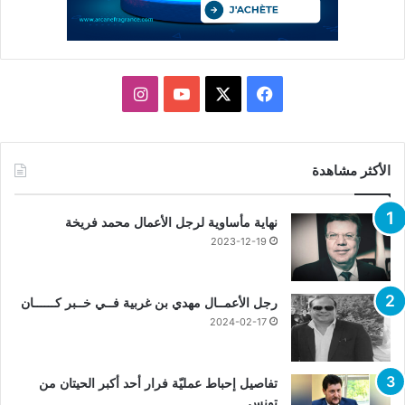
X
فيسبوك
يوتيوب
انستقرام
الأكثر مشاهدة
نهاية مأساوية لرجل الأعمال محمد فريخة
2023-12-19
رجل الأعمــال مهدي بن غربية فــي خــبر كــــــان
2024-02-17
تفاصيل إحباط عمليّة فرار أحد أكبر الحيتان من
تونس