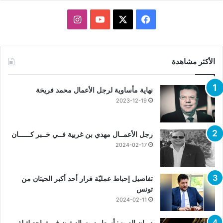
X
فيسبوك
يوتيوب
انستقرام
الأكثر مشاهدة
نهاية مأساوية لرجل الأعمال محمد فريخة
2023-12-19
رجل الأعمــال مهدي بن غربية فــي خــبر كــــــان
2024-02-17
تفاصيل إحباط عمليّة فرار أحد أكبر الحيتان من
تونس
2024-02-11
ديوان الزيت: أسعار زيت الزيتون في تراجع لتبلغ