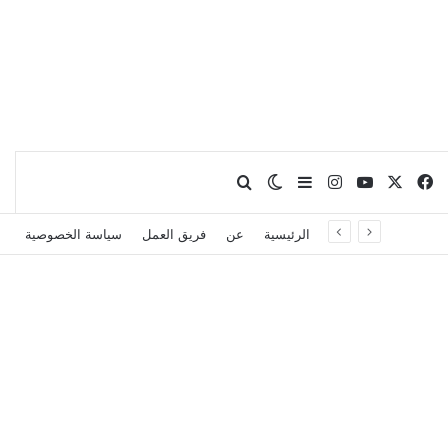
X
فيسبوك
يوتيوب
انستقرام
بحث عن
إضافة عمود جانبي
الوضع المظلم
الرئيسية
عن
فريق العمل
سياسة الخصوصية