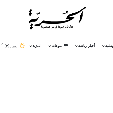
℃
39
وطنية
أخبار رياضة
منوعات
المزيد
تونس