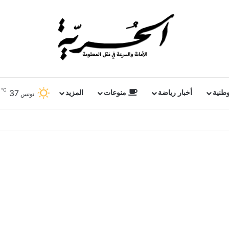
℃
37
وطنية
أخبار رياضة
منوعات
المزيد
تونس