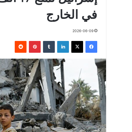
في الخارج
2026-06-09
فيسبوك
X
لينكدإن
بينتيريست