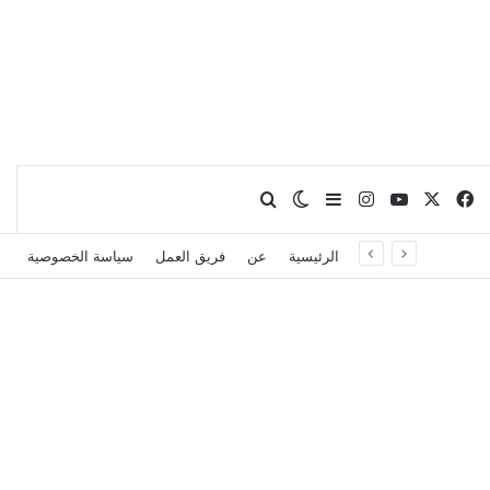
X
فيسبوك
يوتيوب
انستقرام
بحث عن
إضافة عمود جانبي
الوضع المظلم
الرئيسية
عن
فريق العمل
سياسة الخصوصية