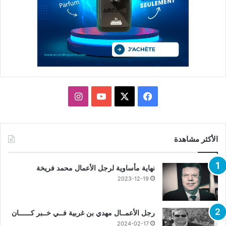
X
فيسبوك
يوتيوب
انستقرام
الأكثر مشاهدة
نهاية مأساوية لرجل الأعمال محمد فريخة
2023-12-19
رجل الأعمــال مهدي بن غربية فــي خــبر كــــــان
2024-02-17