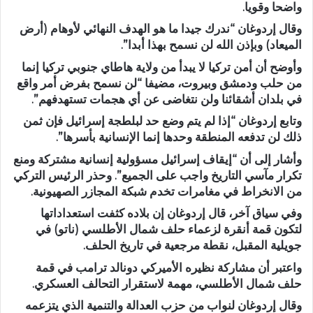
واضحا وقويا.
وقال إردوغان “ندرك جيدا ما هو الهدف النهائي لأوهام (أرض
الميعاد) وبإذن الله لن نسمح بهذا أبدا”.
وأوضح أن أمن تركيا لا يبدأ من ولاية هاطاي جنوبي تركيا إنما
من حلب ودمشق وبيروت، مضيفا “لن نسمح بفرض أمر واقع
في بلدان أشقائنا ولن نتغاضى عن أي هجمات تستهدفهم”.
وتابع إردوغان “إذا لم يتم وضع حد لبلطجة إسرائيل فإن ثمن
ذلك لن تدفعه المنطقة وحدها إنما الإنسانية بأسرها”.
وأشار إلى أن “إيقاف إسرائيل مسؤولية إنسانية مشتركة ومنع
تكرار مآسي التاريخ واجب على الجميع”. وحذر الرئيس التركي
من الانخراط في مغامرات تخدم شبكة المجازر الصهيونية.
وفي سياق آخر، قال إردوغان إن بلاده كثفت استعداداتها
لتكون قمة أنقرة لزعماء حلف شمال الأطلسي (ناتو) في
جويلية المقبل، نقطة مرجعية في تاريخ الحلف.
واعتبر أن مشاركة نظيره الأميركي دونالد ترامب في قمة
حلف شمال الأطلسي، مهمة لاستقرار التحالف العسكري.
وقال إردوغان لنواب من حزب العدالة والتنمية الذي يتزعمه