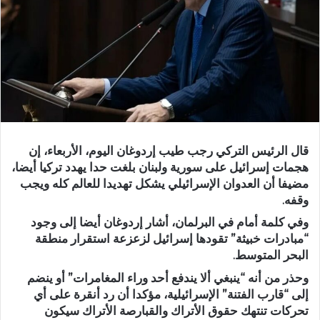
قال الرئيس التركي رجب طيب إردوغان اليوم، الأربعاء، إن
هجمات إسرائيل على سورية ولبنان بلغت حدا يهدد تركيا أيضا،
مضيفا أن العدوان الإسرائيلي يشكل تهديدا للعالم كله ويجب
وقفه.
وفي كلمة أمام في البرلمان، أشار إردوغان أيضا إلى وجود
“مبادرات خبيثة” تقودها إسرائيل لزعزعة استقرار ‌منطقة
⁠البحر المتوسط.
وحذر من أنه “ينبغي ألا يندفع أحد وراء المغامرات” أو ⁠ينضم
إلى “قارب الفتنة” الإسرائيلية، مؤكدا أن رد أنقرة على ⁠أي
تحركات تنتهك حقوق الأتراك والقبارصة ⁠الأتراك سيكون