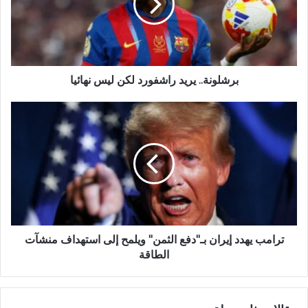
برشلونة.. يريد راشفورد لكن ليس نهائيا
ترامب يهدد إيران بـ"دفع الثمن" ويلمح إلى استهداف منشآت
الطاقة