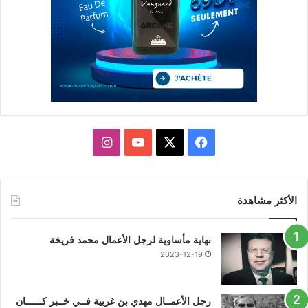
X
فيسبوك
يوتيوب
انستقرام
الأكثر مشاهدة
نهاية مأساوية لرجل الأعمال محمد فريخة
2023-12-19
رجل الأعمــال مهدي بن غربية فــي خــبر كــــــان