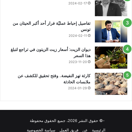
2024-02-17
تفاصيل إحباط عمليّة فرار أحد أكبر الحيتان من
تونس
2024-02-11
ديوان الزيت: أسعار زيت الزيتون في تراجع لتبلغ
هذا السعر
2023-11-20
كارثة تهز النفيضة.. وفتح تحقيق للكشف عن
ملابسات الحادثة
2024-01-29
-© حقوق النشر 2026، جميع الحقوق محفوظة
الرئيسية
عن
فريق العمل
سياسة الخصوصية