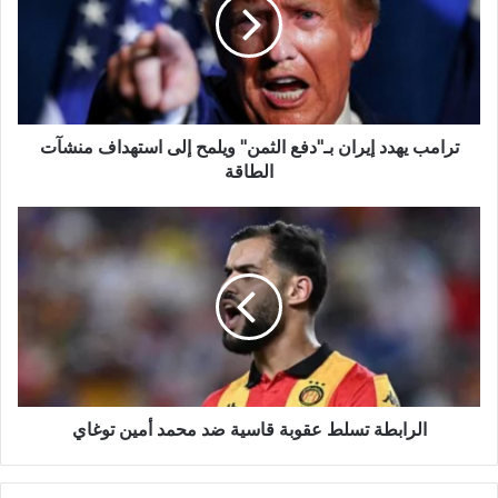
ترامب يهدد إيران بـ"دفع الثمن" ويلمح إلى استهداف منشآت
الطاقة
الرابطة تسلط عقوبة قاسية ضد محمد أمين توغاي