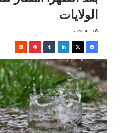
الولايات
2026-06-10
فيسبوك
X
لينكدإن
بينتيريست