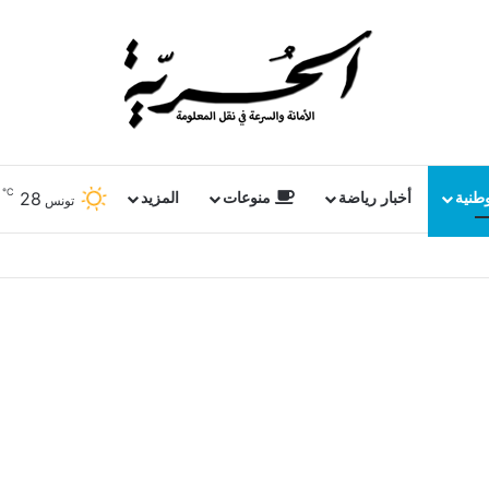
℃
28
وطنية
أخبار رياضة
منوعات
المزيد
تونس