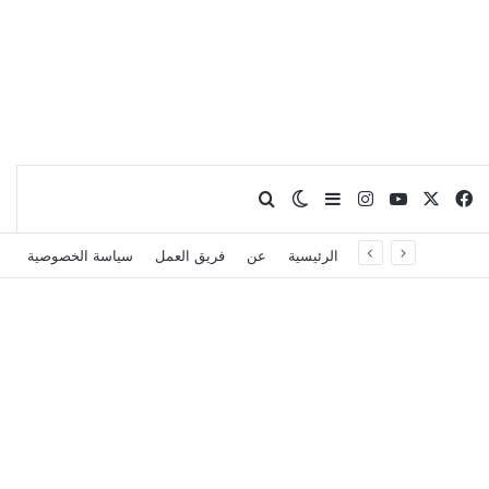
X
فيسبوك
يوتيوب
انستقرام
بحث عن
إضافة عمود جانبي
الوضع المظلم
الرئيسية
عن
فريق العمل
سياسة الخصوصية