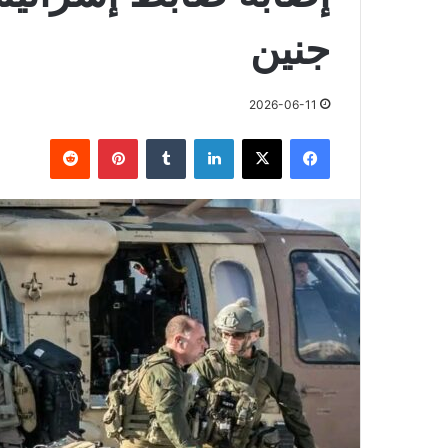
جنين
2026-06-11
فيسبوك
X
لينكدإن
بينتيريست