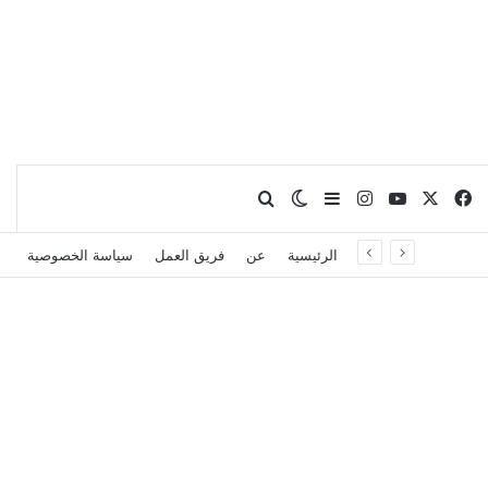
X
فيسبوك
يوتيوب
انستقرام
بحث عن
إضافة عمود جانبي
الوضع المظلم
الرئيسية
عن
فريق العمل
سياسة الخصوصية