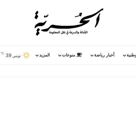
℃
39
وطنية
أخبار رياضة
منوعات
المزيد
تونس